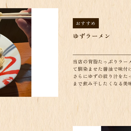
おすすめ
ゆずラーメン
当店の背脂たっぷりラー
て馴染ませた醤油で味付
さらにゆずの絞り汁をた
まで飲み干したくなる美