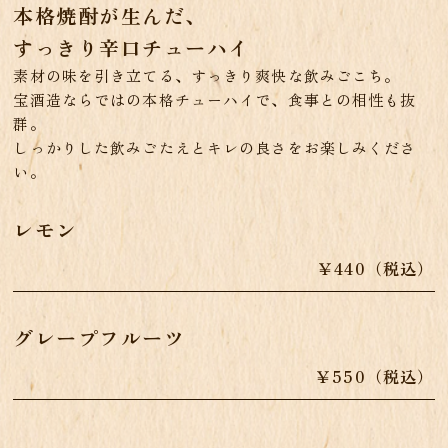
本格焼酎が生んだ、
すっきり辛口チューハイ
素材の味を引き立てる、すっきり爽快な飲みごこち。
宝酒造ならではの本格チューハイで、食事との相性も抜
群。
しっかりした飲みごたえとキレの良さをお楽しみくださ
い。
レモン
￥440（税込）
グレープフルーツ
￥550（税込）